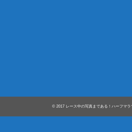
© 2017
レース中の写真まである！ハーフマラ