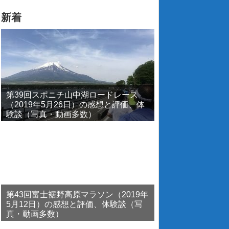
新着
第39回スポニチ山中湖ロードレース
（2019年5月26日）の感想と評価、体
験談（写真・動画多数）
第43回富士裾野高原マラソン（2019年
5月12日）の感想と評価、体験談（写
真・動画多数）