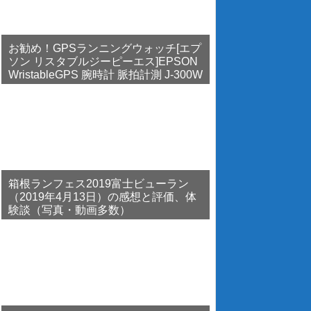
お勧め！GPSランニングウォッチ[エプ
ソン リスタブルジーピーエス]EPSON
WristableGPS 腕時計 脈拍計測 J-300W
箱根ランフェス2019富士ビューラン
（2019年4月13日）の感想と評価、体
験談（写真・動画多数）