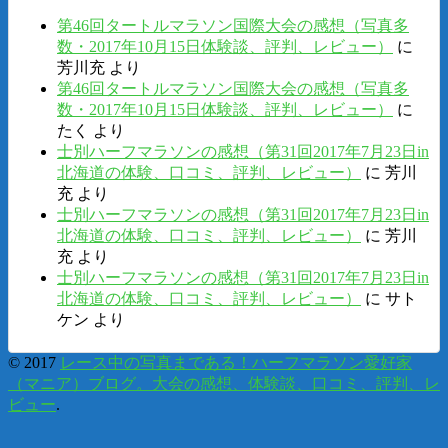
第46回タートルマラソン国際大会の感想（写真多
数・2017年10月15日体験談、評判、レビュー）
に
芳川充
より
第46回タートルマラソン国際大会の感想（写真多
数・2017年10月15日体験談、評判、レビュー）
に
たく
より
士別ハーフマラソンの感想（第31回2017年7月23日in
北海道の体験、口コミ、評判、レビュー）
に
芳川
充
より
士別ハーフマラソンの感想（第31回2017年7月23日in
北海道の体験、口コミ、評判、レビュー）
に
芳川
充
より
士別ハーフマラソンの感想（第31回2017年7月23日in
北海道の体験、口コミ、評判、レビュー）
に
サト
ケン
より
© 2017
レース中の写真まである！ハーフマラソン愛好家
（マニア）ブログ。大会の感想、体験談、口コミ、評判、レ
ビュー
.