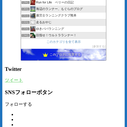
Run for Life ベリーの日記
129位
海辺のランナー、もぐらのブログ
130位
過労士ランニングクラブ熊本
131位
走るおやじ
132位
ゆきパパランニング
133位
目指せ！ウルトラランナー！
134位
このカテゴリを全て表示
参加する
このブログに投票する
Twitter
ツイート
SNSフォローボタン
フォローする