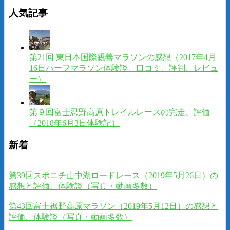
人気記事
第21回 東日本国際親善マラソンの感想（2017年4月
16日ハーフマラソン体験談、口コミ、評判、レビュ
ー）
第９回富士忍野高原トレイルレースの完走、評価
（2018年6月3日体験記）
新着
第39回スポニチ山中湖ロードレース（2019年5月26日）の
感想と評価、体験談（写真・動画多数）
第43回富士裾野高原マラソン（2019年5月12日）の感想と
評価、体験談（写真・動画多数）