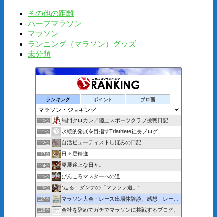
その他の距離
ハーフマラソン
マラソン
ランニング（マラソン）グッズ
未分類
ランキング
ポイント
ブロ画
馬門クロカン／陸上スポーツクラブ挑戦日記
120位
永続的発展を目指すTriathlete社長ブログ
121位
自活ビューティストしほみの日記
122位
日々是精進
123位
発展途上な日々。
124位
ぴんころマスターへの道
125位
“走る！ダンナの「マラソン道」”
126位
マラソン大会・レース出場体験談、感想｜レース中の写真まである
127位
会社を辞めてガチでマラソンに挑戦するブログ。
128位