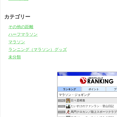
カテゴリー
その他の距離
ハーフマラソン
マラソン
ランニング（マラソン）グッズ
未分類
ランキング
ポイント
ブ
日々是精進
119位
たいすけのファンラン・登山日記
120位
馬門クロカン／陸上スポーツクラブ
121位