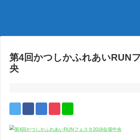
第4回かつしかふれあいRUNフ
央