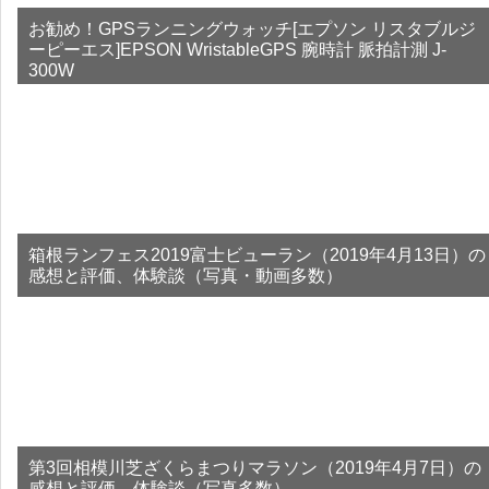
お勧め！GPSランニングウォッチ[エプソン リスタブルジ
ーピーエス]EPSON WristableGPS 腕時計 脈拍計測 J-
300W
箱根ランフェス2019富士ビューラン（2019年4月13日）の
感想と評価、体験談（写真・動画多数）
第3回相模川芝ざくらまつりマラソン（2019年4月7日）の
感想と評価、体験談（写真多数）