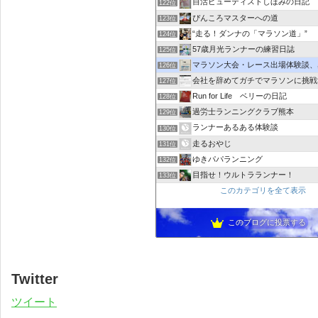
自活ビューティストしほみの日記
122位
ぴんころマスターへの道
123位
“走る！ダンナの「マラソン道」”
124位
57歳月光ランナーの練習日誌
125位
マラソン大会・レース出場体験談、感想｜レース
126位
会社を辞めてガチでマラソンに挑戦
127位
Run for Life ベリーの日記
128位
過労士ランニングクラブ熊本
129位
ランナーあるある体験談
130位
走るおやじ
131位
ゆきパパランニング
132位
目指せ！ウルトラランナー！
133位
このカテゴリを全て表示
このブログに投票する
Twitter
ツイート