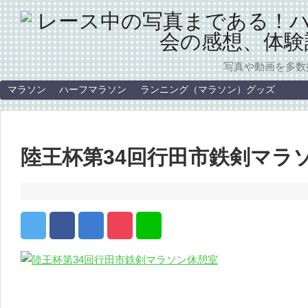
写真や動画を多数
マラソン
ハーフマラソン
ランニング（マラソン）グッズ
陸王杯第34回行田市鉄剣マラ