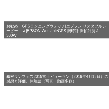
お勧め！GPSランニングウォッチ[エプソン リスタブルジ
ーピーエス]EPSON WristableGPS 腕時計 脈拍計測 J-
300W
箱根ランフェス2019富士ビューラン（2019年4月13日）の
感想と評価、体験談（写真・動画多数）