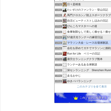
日々是精進
117位
たいすけのファンラン・登山日記
118位
馬門クロカン／陸上スポーツクラブ
119位
自活ビューティストしほみの日記
120位
ぴんころマスターへの道
121位
食事制限なしで美しく痩せる！痩せ
122位
57歳月光ランナーの練習日誌
123位
マラソン大会・レース出場体験談、感想｜レース
124位
会社を辞めてガチでマラソンに挑戦
125位
Run for Life ベリーの日記
126位
過労士ランニングクラブ熊本
127位
ランナーあるある体験談
128位
深センランニング Shenzhen Runni
129位
走るおやじ
130位
ゆきパパランニング
131位
このカテゴリを全て表示
このブログに投票する