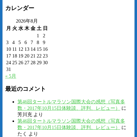
カレンダー
2026年8月
月
火
水
木
金
土
日
1
2
3
4
5
6
7
8
9
10
11
12
13
14
15
16
17
18
19
20
21
22
23
24
25
26
27
28
29
30
31
« 5月
最近のコメント
第46回タートルマラソン国際大会の感想（写真多
数・2017年10月15日体験談、評判、レビュー）
に
芳川充
より
第46回タートルマラソン国際大会の感想（写真多
数・2017年10月15日体験談、評判、レビュー）
に
たく
より