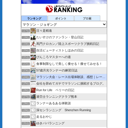
ランキング
ポイント
ブロ画
日々是精進
117位
たいすけのファンラン・登山日記
118位
馬門クロカン／陸上スポーツクラブ挑戦日記
119位
自活ビューティストしほみの日記
120位
ぴんころマスターへの道
121位
食事制限なしで美しく痩せる！痩せてみせる！
122位
57歳月光ランナーの練習日誌
123位
マラソン大会・レース出場体験談、感想｜レース中の写真まである
124位
会社を辞めてガチでマラソンに挑戦するブログ。
125位
Run for Life ベリーの日記
126位
過労士ランニングクラブ熊本
127位
ランナーあるある体験談
128位
深センランニング Shenzhen Running
129位
走るおやじ
130位
ゆきパパランニング
131位