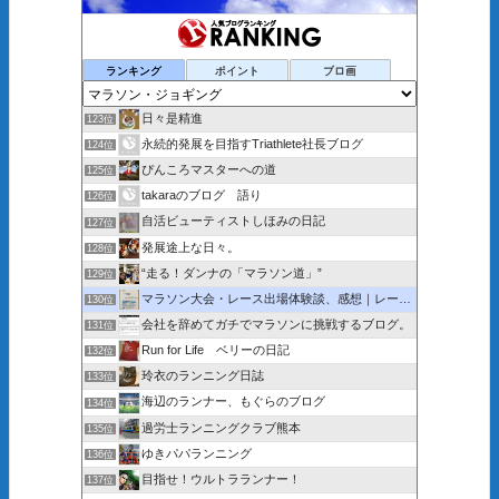
ランキング
ポイント
ブロ画
日々是精進
123位
永続的発展を目指すTriathlete社長ブログ
124位
ぴんころマスターへの道
125位
takaraのブログ 語り
126位
自活ビューティストしほみの日記
127位
発展途上な日々。
128位
“走る！ダンナの「マラソン道」”
129位
マラソン大会・レース出場体験談、感想｜レース中の写真まである
130位
会社を辞めてガチでマラソンに挑戦するブログ。
131位
Run for Life ベリーの日記
132位
玲衣のランニング日誌
133位
海辺のランナー、もぐらのブログ
134位
過労士ランニングクラブ熊本
135位
ゆきパパランニング
136位
目指せ！ウルトラランナー！
137位