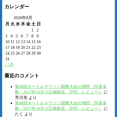
カレンダー
2026年8月
月
火
水
木
金
土
日
1
2
3
4
5
6
7
8
9
10
11
12
13
14
15
16
17
18
19
20
21
22
23
24
25
26
27
28
29
30
31
« 5月
最近のコメント
第46回タートルマラソン国際大会の感想（写真多
数・2017年10月15日体験談、評判、レビュー）
に
芳川充
より
第46回タートルマラソン国際大会の感想（写真多
数・2017年10月15日体験談、評判、レビュー）
に
たく
より