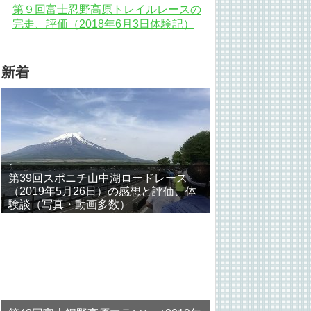
第９回富士忍野高原トレイルレースの
完走、評価（2018年6月3日体験記）
新着
第39回スポニチ山中湖ロードレース
（2019年5月26日）の感想と評価、体
験談（写真・動画多数）