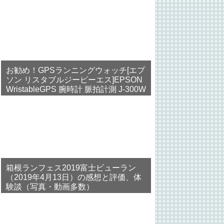
お勧め！GPSランニングウォッチ[エプ
ソン リスタブルジーピーエス]EPSON
WristableGPS 腕時計 脈拍計測 J-300W
箱根ランフェス2019富士ビューラン
（2019年4月13日）の感想と評価、体
験談（写真・動画多数）