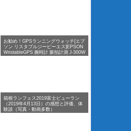
お勧め！GPSランニングウォッチ[エプ
ソン リスタブルジーピーエス]EPSON
WristableGPS 腕時計 脈拍計測 J-300W
箱根ランフェス2019富士ビューラン
（2019年4月13日）の感想と評価、体
験談（写真・動画多数）