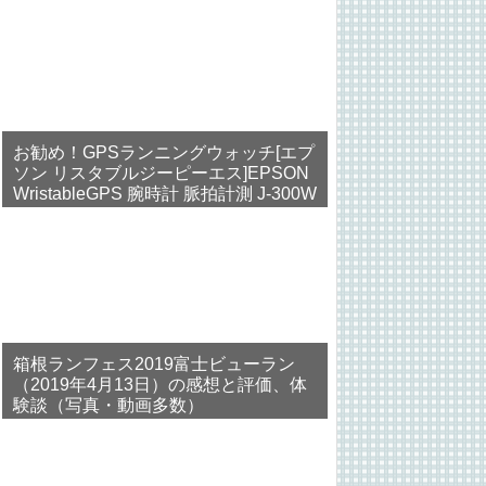
お勧め！GPSランニングウォッチ[エプ
ソン リスタブルジーピーエス]EPSON
WristableGPS 腕時計 脈拍計測 J-300W
箱根ランフェス2019富士ビューラン
（2019年4月13日）の感想と評価、体
験談（写真・動画多数）