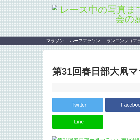
マラソン
ハーフマラソン
ランニング（マ
第31回春日部大凧