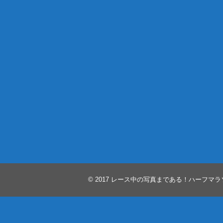
© 2017
レース中の写真まである！ハーフマラ