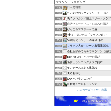
日々是精進
119位
たいすけのファンラン・登山日記
120位
馬門クロカン／陸上スポーツクラブ
121位
自活ビューティストしほみの日記
122位
ぴんころマスターへの道
123位
“走る！ダンナの「マラソン道」”
124位
57歳月光ランナーの練習日誌
125位
マラソン大会・レース出場体験談、感想｜レース
126位
会社を辞めてガチでマラソンに挑戦
127位
Run for Life ベリーの日記
128位
過労士ランニングクラブ熊本
129位
ランナーあるある体験談
130位
走るおやじ
131位
ゆきパパランニング
132位
目指せ！ウルトラランナー！
133位
このカテゴリを全て表示
このブログに投票する