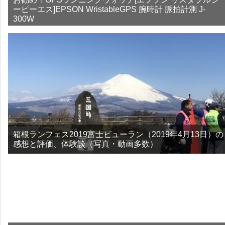
ーピーエス]EPSON WristableGPS 腕時計 脈拍計測 J-
300W
箱根ランフェス2019富士ビューラン（2019年4月13日）の
感想と評価、体験談（写真・動画多数）