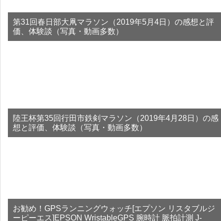
第31回春日部大凧マラソン（2019年5月4日）の感想と評
価、体験談（写真・動画多数）
陸王杯第35回行田市鉄剣マラソン（2019年4月28日）の感
想と評価、体験談（写真・動画多数）
お勧め！GPSランニングウォッチ[エプソン リスタブルジ
ーピーエス]EPSON WristableGPS 腕時計 脈拍計測 J-