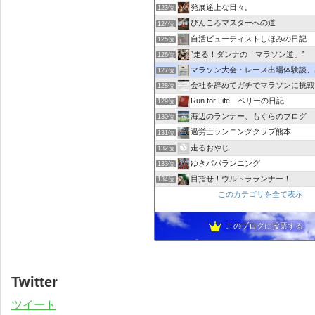
発展途上な日々。
123位
ぴんころマスターへの道
124位
自活ビューティストしほみの日記
125位
“走る！ダンナの「マラソン道」”
126位
マラソン大会・レース出場体験談、感想｜レース
127位
会社を辞めてガチでマラソンに挑戦
128位
Run for Life ベリーの日記
129位
海辺のランナー、もぐらのブログ
130位
過労士ランニングクラブ熊本
131位
走るおやじ
132位
ゆきパパランニング
133位
目指せ！ウルトラランナー！
134位
このカテゴリを全て表示
このブログに投票する
Twitter
ツイート