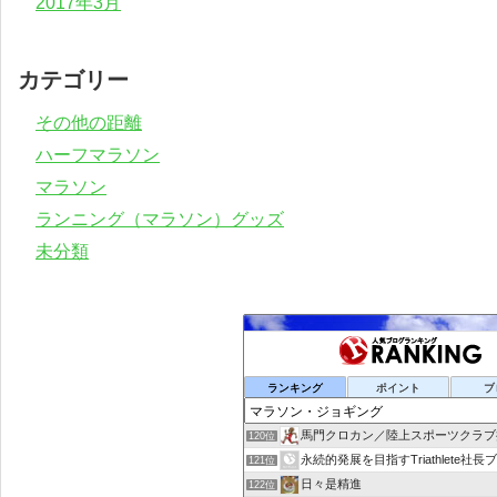
2017年3月
カテゴリー
その他の距離
ハーフマラソン
マラソン
ランニング（マラソン）グッズ
未分類
ランキング
ポイント
ブ
馬門クロカン／陸上スポーツクラブ
120位
永続的発展を目指すTriathlete社長
121位
日々是精進
122位