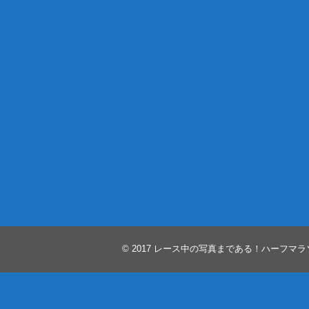
© 2017
レース中の写真まである！ハーフマラ