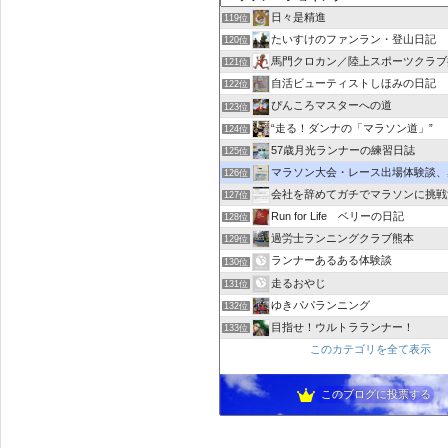
日々是精進
119位
たいすけのファンラン・登山日記
120位
馬門クロカン／陸上スポーツクラブ
121位
自活ビューティストしほみの日記
122位
ぴんころマスターへの道
123位
“走る！ダンナの「マラソン道」”
124位
57歳月光ランナーの練習日誌
125位
マラソン大会・レース出場体験談、感想｜レース
126位
会社を辞めてガチでマラソンに挑戦
127位
Run for Life ベリーの日記
128位
過労士ランニングクラブ熊本
129位
ランナーあるある体験談
130位
走るおやじ
131位
ゆきパパランニング
132位
目指せ！ウルトラランナー！
133位
このカテゴリを全て表示
このブログに投票する