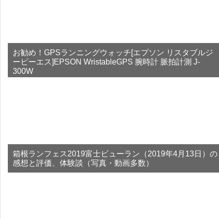
お勧め！GPSランニングウォッチ[エプソン リスタブルジ
ーピーエス]EPSON WristableGPS 腕時計 脈拍計測 J-
300W
箱根ランフェス2019富士ビューラン（2019年4月13日）の
感想と評価、体験談（写真・動画多数）