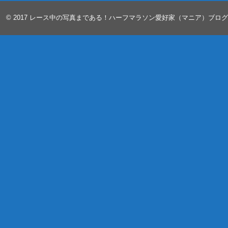
© 2017
レース中の写真まである！ハーフマラソン愛好家（マニア）ブロ