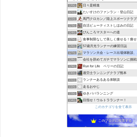
日々是精進
120位
たいすけのファンラン・登山日記
121位
馬門クロカン／陸上スポーツクラブ
122位
自活ビューティストしほみの日記
123位
ぴんころマスターへの道
124位
食事制限なしで美しく痩せる！痩せ
125位
57歳月光ランナーの練習日誌
126位
マラソン大会・レース出場体験談、感想｜レース
127位
会社を辞めてガチでマラソンに挑戦
128位
Run for Life ベリーの日記
129位
過労士ランニングクラブ熊本
130位
ランナーあるある体験談
131位
走るおやじ
132位
ゆきパパランニング
133位
目指せ！ウルトラランナー！
134位
このカテゴリを全て表示
このブログに投票する