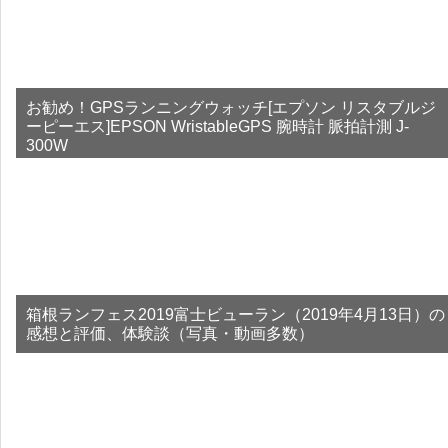
お勧め！GPSランニングウォッチ[エプソン リスタブルジ
ーピーエス]EPSON WristableGPS 腕時計 脈拍計測 J-
300W
箱根ランフェス2019富士ビューラン（2019年4月13日）の
感想と評価、体験談（写真・動画多数）