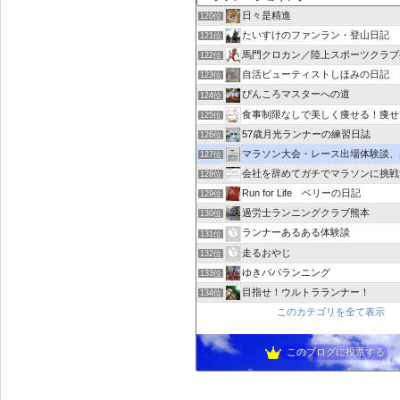
日々是精進
120位
たいすけのファンラン・登山日記
121位
馬門クロカン／陸上スポーツクラブ
122位
自活ビューティストしほみの日記
123位
ぴんころマスターへの道
124位
食事制限なしで美しく痩せる！痩せ
125位
57歳月光ランナーの練習日誌
126位
マラソン大会・レース出場体験談、感想｜レース
127位
会社を辞めてガチでマラソンに挑戦
128位
Run for Life ベリーの日記
129位
過労士ランニングクラブ熊本
130位
ランナーあるある体験談
131位
走るおやじ
132位
ゆきパパランニング
133位
目指せ！ウルトラランナー！
134位
このカテゴリを全て表示
このブログに投票する