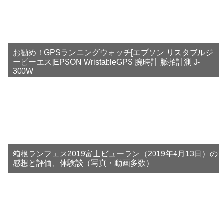
お勧め！GPSランニングウォッチ[エプソン リスタブルジ
ーピーエス]EPSON WristableGPS 腕時計 脈拍計測 J-
300W
箱根ランフェス2019富士ビューラン（2019年4月13日）の
感想と評価、体験談（写真・動画多数）