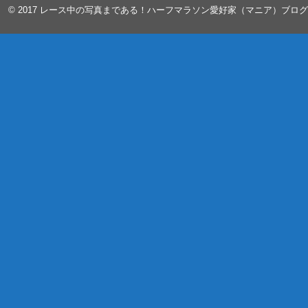
© 2017
レース中の写真まである！ハーフマラソン愛好家（マニア）ブロ