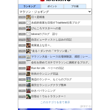
ランキング
ポイント
ブロ画
日々是精進
123位
永続的発展を目指すTriathlete社長ブログ
124位
ぴんころマスターへの道
125位
takaraのブログ 語り
126位
自活ビューティストしほみの日記
127位
発展途上な日々。
128位
“走る！ダンナの「マラソン道」”
129位
マラソン大会・レース出場体験談、感想｜レース中の写真まである
130位
会社を辞めてガチでマラソンに挑戦するブログ。
131位
Run for Life ベリーの日記
132位
玲衣のランニング日誌
133位
海辺のランナー、もぐらのブログ
134位
過労士ランニングクラブ熊本
135位
ゆきパパランニング
136位
目指せ！ウルトラランナー！
137位
このカテゴリを全て表示
参加する