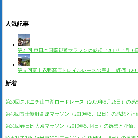
人気記事
第21回 東日本国際親善マラソンの感想（2017年4月
第９回富士忍野高原トレイルレースの完走、評価（201
新着
第39回スポニチ山中湖ロードレース（2019年5月26日）
第43回富士裾野高原マラソン（2019年5月12日）の感想
第31回春日部大凧マラソン（2019年5月4日）の感想と評
陸王杯第35回行田市鉄剣マラソン（2019年4月28日）の