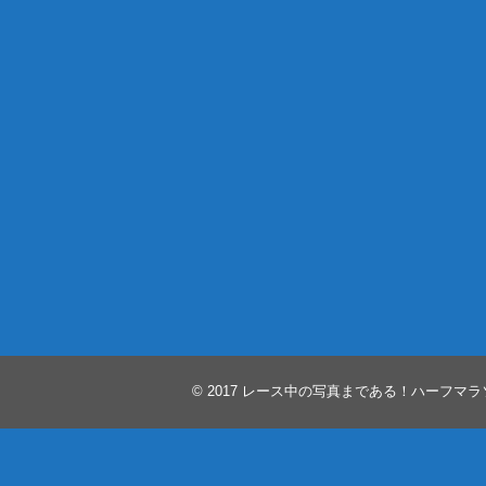
© 2017
レース中の写真まである！ハーフマラ