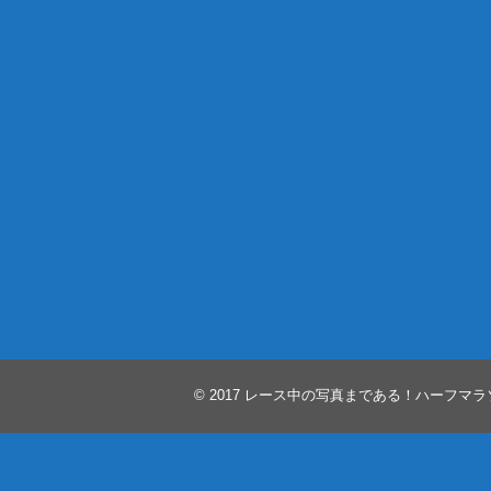
© 2017
レース中の写真まである！ハーフマラ