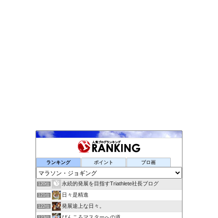
ランキング
ポイント
ブロ画
永続的発展を目指すTriathlete社長ブログ
120位
日々是精進
121位
発展途上な日々。
122位
ぴんころマスターへの道
123位