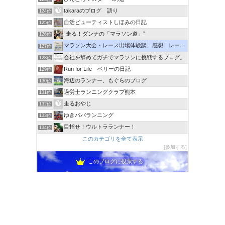
takaraのブログ 語り
124位
自活ビューティストしほみの日記
125位
“走る！ダンナの「マラソン道」”
126位
マラソン大会・レース出場体験談、感想｜レース中の写真まである
127位
会社を辞めてガチでマラソンに挑戦するブログ。
128位
Run for Life ベリーの日記
129位
海辺のランナー、もぐらのブログ
130位
過労士ランニングクラブ熊本
131位
走るおやじ
132位
ゆきパパランニング
133位
目指せ！ウルトラランナー！
134位
このカテゴリを全て表示
参加する
このブログに投票する