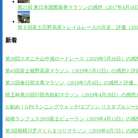
第21回 東日本国際親善マラソンの感想（2017年4月
第９回富士忍野高原トレイルレースの完走、評価（201
新着
第39回スポニチ山中湖ロードレース（2019年5月26日）
第43回富士裾野高原マラソン（2019年5月12日）の感想
第31回春日部大凧マラソン（2019年5月4日）の感想と評
陸王杯第35回行田市鉄剣マラソン（2019年4月28日）の
お勧め！GPSランニングウォッチ[エプソン リスタブルジーピーエス]EP
箱根ランフェス2019富士ビューラン（2019年4月13日）
第3回相模川芝ざくらまつりマラソン（2019年4月7日）の