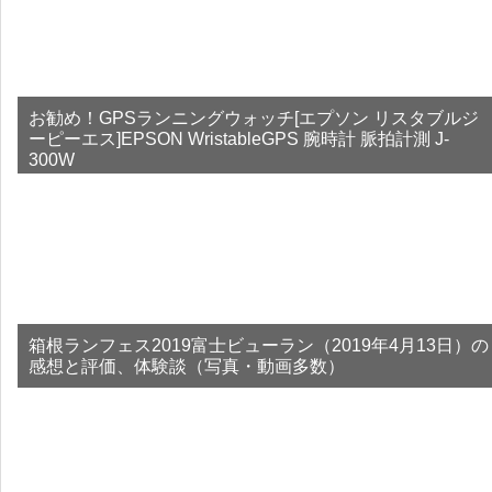
お勧め！GPSランニングウォッチ[エプソン リスタブルジ
ーピーエス]EPSON WristableGPS 腕時計 脈拍計測 J-
300W
箱根ランフェス2019富士ビューラン（2019年4月13日）の
感想と評価、体験談（写真・動画多数）