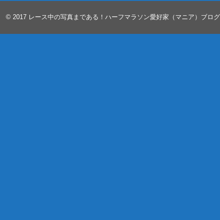
© 2017
レース中の写真まである！ハーフマラソン愛好家（マニア）ブロ