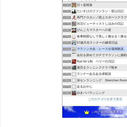
日々是精進
114位
たいすけのファンラン・登山日記
115位
馬門クロカン／陸上スポーツクラブ
116位
自活ビューティストしほみの日記
117位
ぴんころマスターへの道
118位
食事制限なしで美しく痩せる！痩せ
119位
57歳月光ランナーの練習日誌
120位
マラソン大会・レース出場体験談、感想｜レース
121位
会社を辞めてガチでマラソンに挑戦
122位
Run for Life ベリーの日記
123位
過労士ランニングクラブ熊本
124位
ランナーあるある体験談
125位
深センランニング Shenzhen Runni
126位
走るおやじ
127位
ゆきパパランニング
128位
このカテゴリを全て表示
このブログに投票する