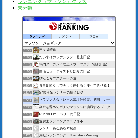
ランニング（マラソン）グッズ
未分類
ランキング
ポイント
ブロ画
日々是精進
115位
たいすけのファンラン・登山日記
116位
馬門クロカン／陸上スポーツクラブ挑戦日記
117位
自活ビューティストしほみの日記
118位
ぴんころマスターへの道
119位
食事制限なしで美しく痩せる！痩せてみせる！
120位
57歳月光ランナーの練習日誌
121位
マラソン大会・レース出場体験談、感想｜レース中の写真まである
122位
会社を辞めてガチでマラソンに挑戦するブログ。
123位
Run for Life ベリーの日記
124位
過労士ランニングクラブ熊本
125位
ランナーあるある体験談
126位
深センランニング Shenzhen Running
127位