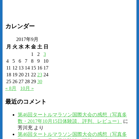
カレンダー
2017年9月
月
火
水
木
金
土
日
1
2
3
4
5
6
7
8
9
10
11
12
13
14
15
16
17
18
19
20
21
22
23
24
25
26
27
28
29
30
« 8月
10月 »
最近のコメント
第46回タートルマラソン国際大会の感想（写真多
数・2017年10月15日体験談、評判、レビュー）
に
芳川充
より
第46回タートルマラソン国際大会の感想（写真多