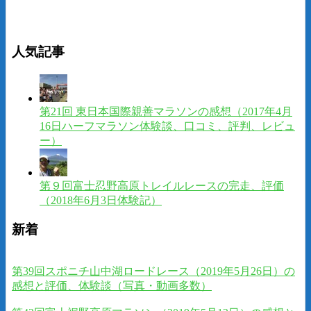
人気記事
第21回 東日本国際親善マラソンの感想（2017年4月
16日ハーフマラソン体験談、口コミ、評判、レビュ
ー）
第９回富士忍野高原トレイルレースの完走、評価
（2018年6月3日体験記）
新着
第39回スポニチ山中湖ロードレース（2019年5月26日）の
感想と評価、体験談（写真・動画多数）