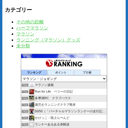
カテゴリー
その他の距離
ハーフマラソン
マラソン
ランニング（マラソン）グッズ
未分類
ランキング
ポイント
ブロ画
マラソン速報
70位
Run for Life ベリーの日記
71位
多摩湖RC クラブハウス
72位
過労士ランニングクラブ熊本
73位
50/50（「バーチャルマラソンランナーの走行記」より改題）
74位
かけっこ・陸上ら〜んど
75位
ランナーあるある体験談
76位