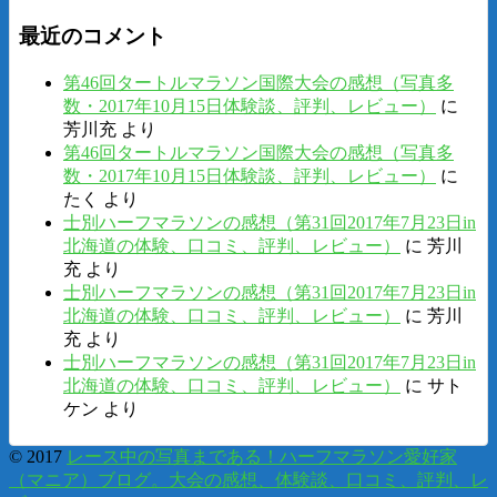
最近のコメント
第46回タートルマラソン国際大会の感想（写真多
数・2017年10月15日体験談、評判、レビュー）
に
芳川充
より
第46回タートルマラソン国際大会の感想（写真多
数・2017年10月15日体験談、評判、レビュー）
に
たく
より
士別ハーフマラソンの感想（第31回2017年7月23日in
北海道の体験、口コミ、評判、レビュー）
に
芳川
充
より
士別ハーフマラソンの感想（第31回2017年7月23日in
北海道の体験、口コミ、評判、レビュー）
に
芳川
充
より
士別ハーフマラソンの感想（第31回2017年7月23日in
北海道の体験、口コミ、評判、レビュー）
に
サト
ケン
より
© 2017
レース中の写真まである！ハーフマラソン愛好家
（マニア）ブログ。大会の感想、体験談、口コミ、評判、レ