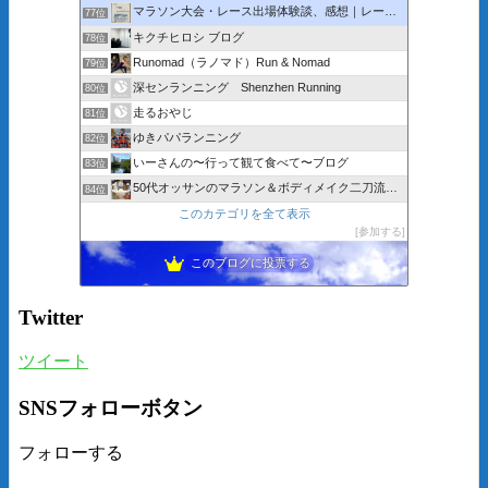
マラソン大会・レース出場体験談、感想｜レース中の写真まである
77位
キクチヒロシ ブログ
78位
Runomad（ラノマド）Run & Nomad
79位
深センランニング Shenzhen Running
80位
走るおやじ
81位
ゆきパパランニング
82位
いーさんの〜行って観て食べて〜ブログ
83位
50代オッサンのマラソン＆ボディメイク二刀流挑戦記
84位
このカテゴリを全て表示
参加する
このブログに投票する
Twitter
ツイート
SNSフォローボタン
フォローする