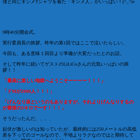
僕と同じキンメTシャツを着た「キンメ人」がいっぱい！(^_^)v
9時40分開会式。
実行委員長の挨拶。昨年の第1回ではここで泣いたらしい。
今回も、ある意味１回目より準備が大変だったとのお話。
そして昨年に続いてゲストのLiLiCoさんの元気いっぱいの挨
拶！！
「最高に楽しい地獄へようこそーーーー！！！」
「ドMが2000人！！！」
「げんなり坂というのもありますが、それよりげんなりするの
が最後の3キロでーす！！！」
そうだったんだ、、、、
起伏が激しいのは知っていたが、最終的には250メートルの高低
差を下ってのゴールなので、平地よりラクなのではと期待して